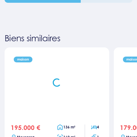
Biens similaires
maison
maiso
195.000 €
179.0
price
price
Surface habitable
Chambres
136 m²
4