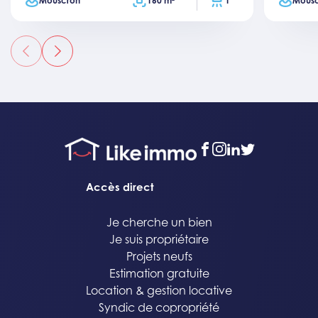
Ville
Surface totale
Salles de bain
Ville
Mouscron
160 m²
1
Mous
précédent
suivant
facebook
instagram
linkedin
twitter
Accès direct
Je cherche un bien
Je suis propriétaire
Projets neufs
Estimation gratuite
Location & gestion locative
Syndic de copropriété