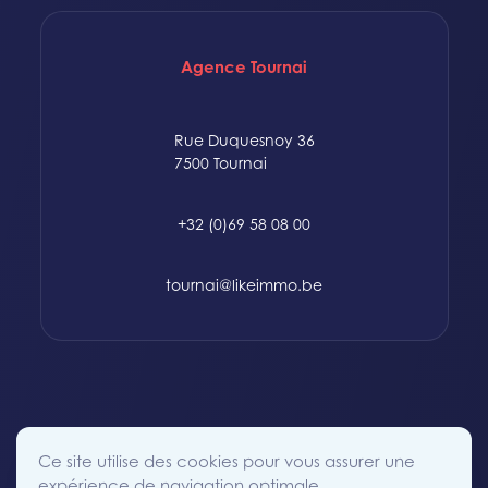
Agence Tournai
Rue Duquesnoy 36
7500 Tournai
+32 (0)69 58 08 00
tournai@likeimmo.be
© 2015-2024 Likeimmo. All rights reserved.
Ce site utilise des cookies pour vous assurer une
Politique des Cookies
Conditions générales
Vie Privée
expérience de navigation optimale.