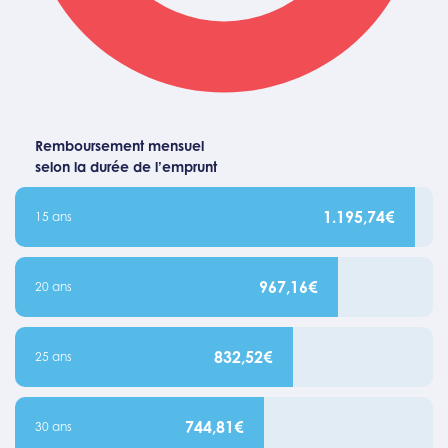
Remboursement mensuel
selon la durée de l’emprunt
1.195,74€
15 ans
967,16€
20 ans
832,52€
25 ans
744,81€
30 ans