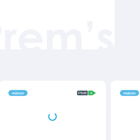
Prem’s
maison
maison