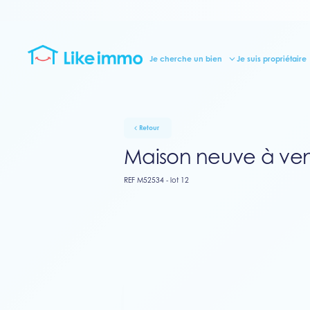
Je cherche un bien
Je suis propriétaire
Retour
Maison neuve à ven
REF M52534 - lot 12