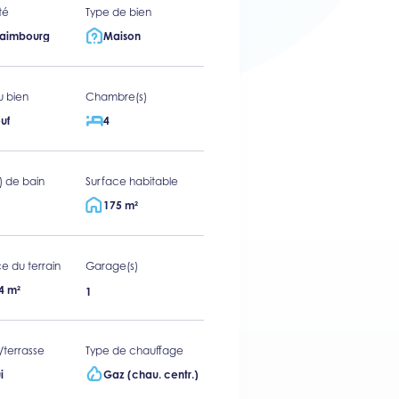
té
Type de bien
taimbourg
Maison
u bien
Chambre(s)
uf
4
s) de bain
Surface habitable
175 m²
e du terrain
Garage(s)
4 m²
1
/terrasse
Type de chauffage
i
Gaz (chau. centr.)