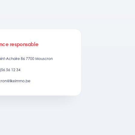
nce responsable
aint-Achaire 86 7700 Mouscron
)56 56 12 34
ron@likeimmo.be