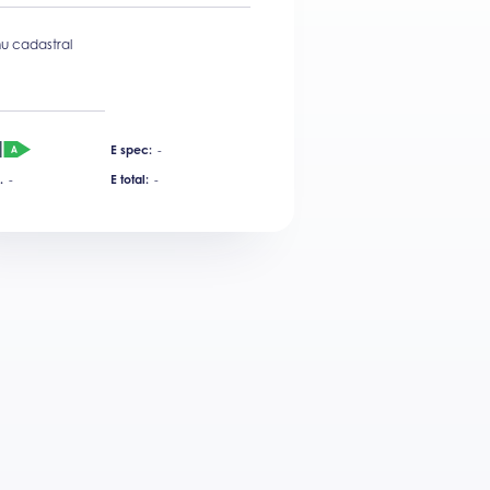
u cadastral
E spec:
-
.
-
E total:
-