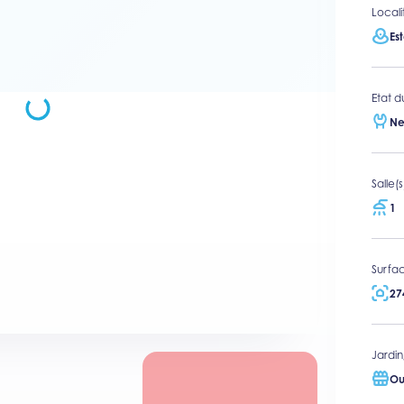
Locali
Es
Etat d
Ne
Salle(
1
Surfac
27
Jardin
Ou