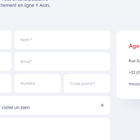
tement en ligne ? Alors,
Nom
*
Age
Rue S
Email
*
+32 (0
Numéro
Code postal
*
mousc
visiter un bien