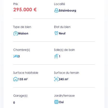
Prix
Localité
295.000 €
Estaimbourg
Type de bien
Etat du bien
Maison
Neuf
Chambre(s)
Salle(s) de bain
3
1
Surface habitable
Surface du terrain
135 m²
245 m²
Garage(s)
Jardin/terrasse
Oui
0