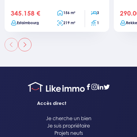
345.158 €
290.0
price
price
Surface habitable
Chambres
156 m²
3
Ville
Surface totale
Salles de bain
Ville
Estaimbourg
219 m²
1
Rekk
précédent
suivant
facebook
instagram
linkedin
twitter
Accès direct
Je cherche un bien
Je suis propriétaire
Projets neufs